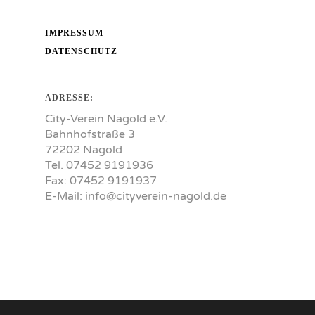
IMPRESSUM
DATENSCHUTZ
ADRESSE:
City-Verein Nagold e.V.
Bahnhofstraße 3
72202 Nagold
Tel. 07452 9191936
Fax: 07452 9191937
E-Mail:
info@cityverein-nagold.de