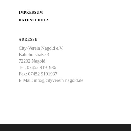
IMPRESSUM
DATENSCHUTZ
ADRESSE:
City-Verein Nagold e.V.
Bahnhofstraße 3
72202 Nagold
Tel. 07452 9191936
Fax: 07452 9191937
E-Mail:
info@cityverein-nagold.de