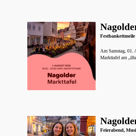
Nagolde
Festbankettmeile
Am Samstag, 01. Au
Markttafel am „il
Nagolde
Feierabend, Mus