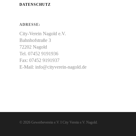
DATENSCHUTZ
ADRESSE:
City-Verein Nagold e.V.
Bahnhofstraße 3
72202 Nagold
Tel. 07452 9191936
Fax: 07452 9191937
E-Mail:
info@cityverein-nagold.de
© 2026 Gewerbeverein e.V. I City Verein e.V. Nagold.