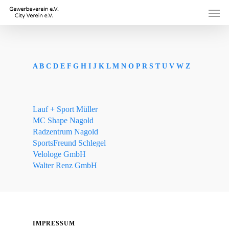
Skip
Men
to
main
content
A
B
C
D
E
F
G
H
I
J
K
L
M
N
O
P
R
S
T
U
V
W
Z
Lauf + Sport Müller
MC Shape Nagold
Radzentrum Nagold
SportsFreund Schlegel
Velologe GmbH
Walter Renz GmbH
IMPRESSUM