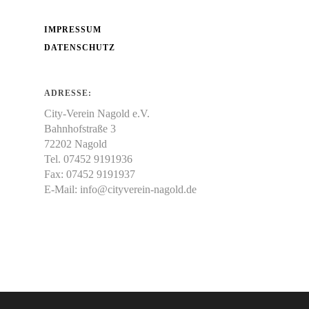
IMPRESSUM
DATENSCHUTZ
ADRESSE:
City-Verein Nagold e.V.
Bahnhofstraße 3
72202 Nagold
Tel. 07452 9191936
Fax: 07452 9191937
E-Mail:
info@cityverein-nagold.de