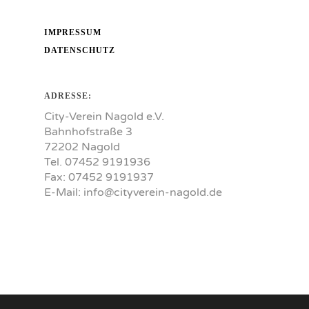
IMPRESSUM
DATENSCHUTZ
ADRESSE:
City-Verein Nagold e.V.
Bahnhofstraße 3
72202 Nagold
Tel. 07452 9191936
Fax: 07452 9191937
E-Mail:
info@cityverein-nagold.de