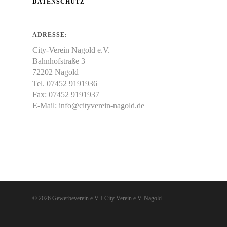
DATENSCHUTZ
ADRESSE:
City-Verein Nagold e.V.
Bahnhofstraße 3
72202 Nagold
Tel. 07452 9191936
Fax: 07452 9191937
E-Mail:
info@cityverein-nagold.de
© 2026 Gewerbeverein e.V. I City Verein e.V. Nagold.