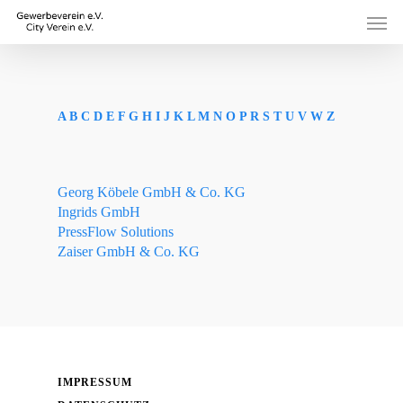
Skip
Men
to
main
content
A
B
C
D
E
F
G
H
I
J
K
L
M
N
O
P
R
S
T
U
V
W
Z
Georg Köbele GmbH & Co. KG
Ingrids GmbH
PressFlow Solutions
Zaiser GmbH & Co. KG
IMPRESSUM