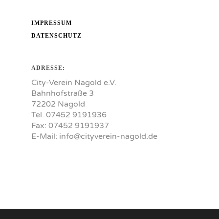
IMPRESSUM
DATENSCHUTZ
ADRESSE:
City-Verein Nagold e.V.
Bahnhofstraße 3
72202 Nagold
Tel. 07452 9191936
Fax: 07452 9191937
E-Mail:
info@cityverein-nagold.de