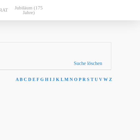
Jubiläum (175
RAT
Jahre)
Suche löschen
A
B
C
D
E
F
G
H
I
J
K
L
M
N
O
P
R
S
T
U
V
W
Z