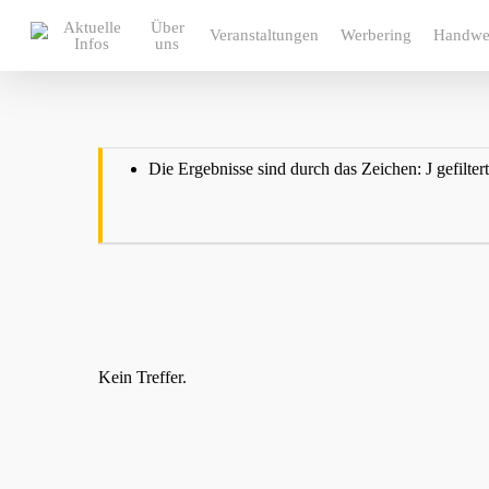
Skip
Aktuelle
Über
to
Veranstaltungen
Werbering
Handwe
Infos
uns
main
content
Die Ergebnisse sind durch das Zeichen: J gefiltert
Kein Treffer.