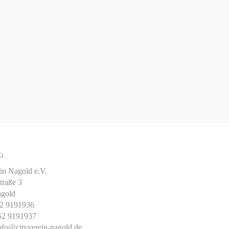
:
in Nagold e.V.
traße 3
gold
52 9191936
52 9191937
nfo@cityverein-nagold.de