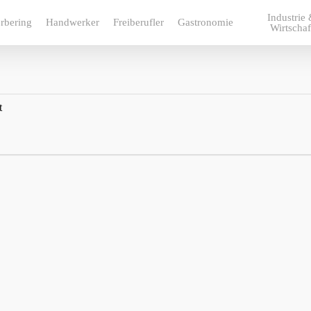
Industrie
rbering
Handwerker
Freiberufler
Gastronomie
Wirtschaf
t