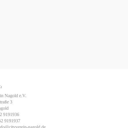
:
in Nagold e.V.
traße 3
gold
52 9191936
52 9191937
nfo@cityverein-nagold.de