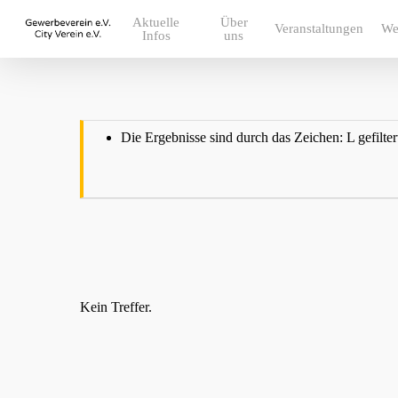
Skip
Aktuelle
Über
to
Veranstaltungen
We
Infos
uns
main
content
Die Ergebnisse sind durch das Zeichen: L gefilter
Kein Treffer.