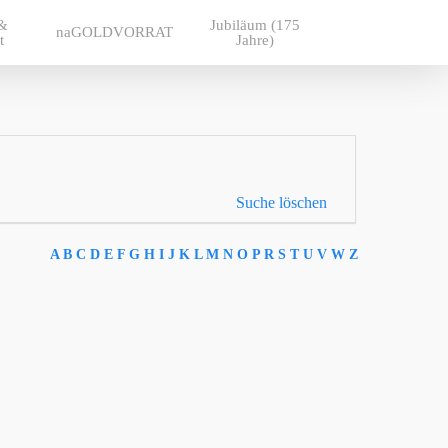
 &
Jubiläum (175
naGOLDVORRAT
t
Jahre)
Suche löschen
A
B
C
D
E
F
G
H
I
J
K
L
M
N
O
P
R
S
T
U
V
W
Z