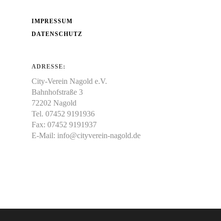
IMPRESSUM
DATENSCHUTZ
ADRESSE:
City-Verein Nagold e.V.
Bahnhofstraße 3
72202 Nagold
Tel. 07452 9191936
Fax: 07452 9191937
E-Mail:
info@cityverein-nagold.de