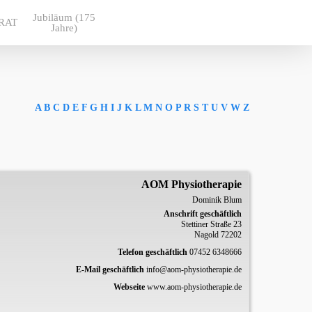
Jubiläum (175
RAT
Jahre)
A
B
C
D
E
F
G
H
I
J
K
L
M
N
O
P
R
S
T
U
V
W
Z
AOM Physiotherapie
Dominik
Blum
Anschrift geschäftlich
Stettiner Straße 23
Nagold
72202
Telefon geschäftlich
07452 6348666
E-Mail geschäftlich
info@aom-physiotherapie.de
Webseite
www.aom-physiotherapie.de