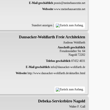
E-Mail geschäftlich
praxis@meinehausrztin.net
Webseite
www.meinehausaerztin.net
Standort anzeigen
|
Dausacker-Wohlfarth Freie Architekten
Andreas
Wohlfarth
Anschrift geschäftlich
Freudenstädter Str. 64
Nagold
72202
Telefon geschäftlich
07452 4031
E-Mail geschäftlich
info@dausacker-wohlfarth.de
Webseite
http://www.dausacker-wohlfarth.de/aktuelles.html
Debeka-Servicebüro Nagold
Walter F.
Gall