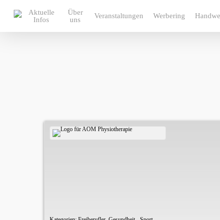
Skip
Aktuelle
Über
to
Veranstaltungen
Werbering
Handwe
Infos
uns
main
content
Kategorien:
Freiberufler
,
Gesundheit - Sport