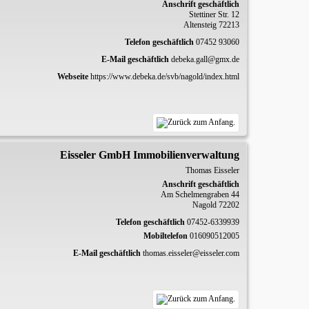
Anschrift geschäftlich
Stettiner Str. 12
Altensteig
72213
Telefon geschäftlich
07452 93060
E-Mail geschäftlich
debeka.gall@gmx.de
Webseite
https://www.debeka.de/svb/nagold/index.html
Eisseler GmbH Immobilienverwaltung
Thomas
Eisseler
Anschrift geschäftlich
Am Schelmengraben 44
Nagold
72202
Telefon geschäftlich
07452-6339939
Mobiltelefon
016090512005
E-Mail geschäftlich
thomas.eisseler@eisseler.com