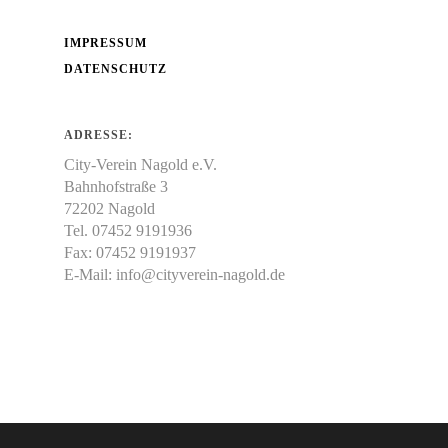
IMPRESSUM
DATENSCHUTZ
ADRESSE:
City-Verein Nagold e.V.
Bahnhofstraße 3
72202 Nagold
Tel. 07452 9191936
Fax: 07452 9191937
E-Mail:
info@cityverein-nagold.de