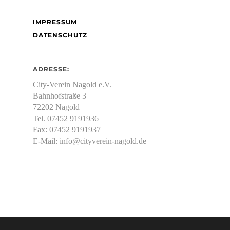
IMPRESSUM
DATENSCHUTZ
ADRESSE:
City-Verein Nagold e.V.
Bahnhofstraße 3
72202 Nagold
Tel. 07452 9191936
Fax: 07452 9191937
E-Mail:
info@cityverein-nagold.de