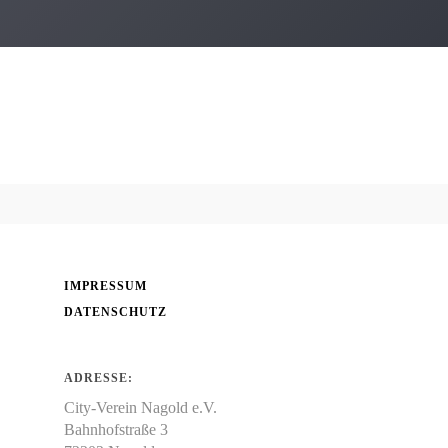
Werbering
Über uns
Einkaufen
Handwerker
Gewerbeverein e.V./ City-Verein e.V.
Freiberufler
Die Handwerker aus Nagold
Gastronomie
Freie Berufe in Nagold
Genuss
IMPRESSUM
DATENSCHUTZ
ADRESSE:
City-Verein Nagold e.V.
Bahnhofstraße 3