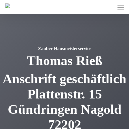
Skip
Men
to
main
content
Zauber Hausmeisterservice
Thomas
Rieß
Anschrift geschäftlich
Plattenstr. 15
Gündringen
Nagold
72202