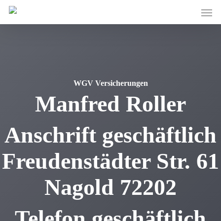
Skip
Men
to
main
content
WGV Versicherungen
Manfred
Roller
Anschrift geschäftlich
Freudenstädter Str. 61
Nagold
72202
Telefon geschäftlich