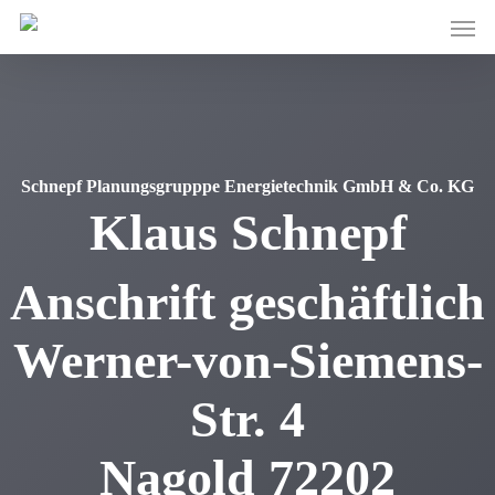
Skip
Men
to
main
content
Schnepf Planungsgrupppe Energietechnik GmbH & Co. KG
Klaus
Schnepf
Anschrift geschäftlich
Werner-von-Siemens-
Str. 4
Nagold
72202