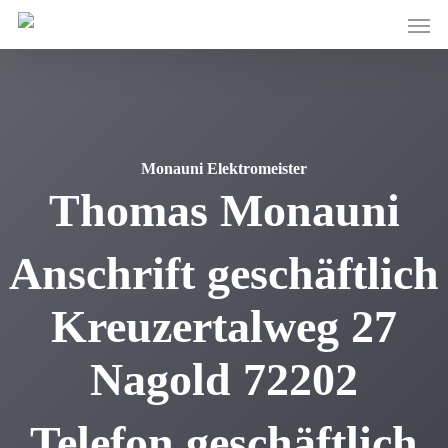
Skip
Men
to
main
content
Monauni Elektromeister
Thomas
Monauni
Anschrift geschäftlich
Kreuzertalweg 27
Nagold
72202
Telefon geschäftlich