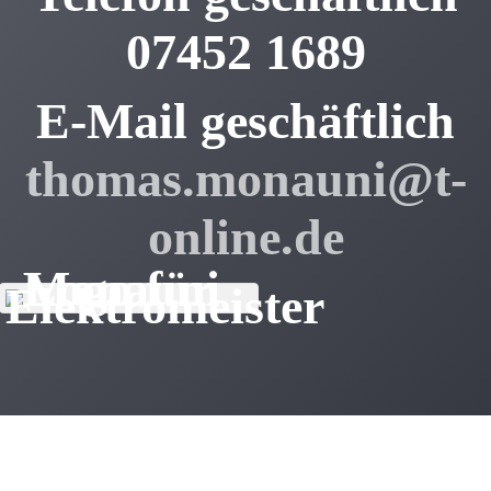
07452 1689
E-Mail geschäftlich
thomas.monauni@t-
online.de
Werbering
Über uns
Einkaufen
Handwerker
Gewerbeverein e.V./ City-Verein e.V.