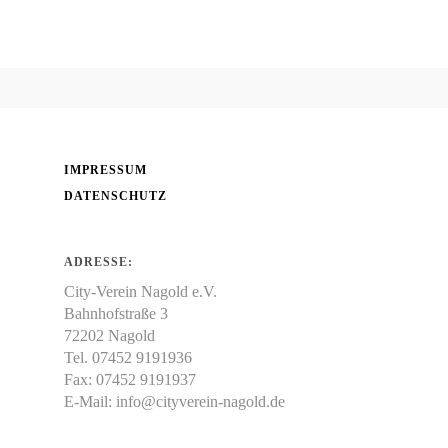
Freiberufler
Die Handwerker aus Nagold
Gastronomie
Freie Berufe in Nagold
Genuss
IMPRESSUM
DATENSCHUTZ
ADRESSE:
City-Verein Nagold e.V.
Bahnhofstraße 3
72202 Nagold
Tel. 07452 9191936
Fax: 07452 9191937
E-Mail:
info@cityverein-nagold.de