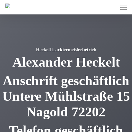
Skip
Men
to
main
content
Heckelt Lackiermeisterbetrieb
Alexander
Heckelt
Anschrift geschäftlich
Untere Mühlstraße 15
Nagold
72202
Telefon geschäftlich