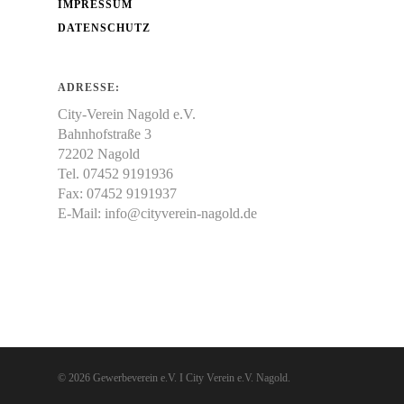
IMPRESSUM
DATENSCHUTZ
ADRESSE:
City-Verein Nagold e.V.
Bahnhofstraße 3
72202 Nagold
Tel. 07452 9191936
Fax: 07452 9191937
E-Mail:
info@cityverein-nagold.de
© 2026 Gewerbeverein e.V. I City Verein e.V. Nagold.