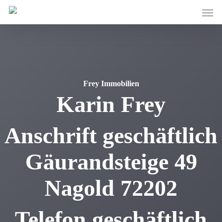
Skip
Men
to
main
content
Frey Immobilien
Karin
Frey
Anschrift geschäftlich
Gäurandsteige 49
Nagold
72202
Telefon geschäftlich