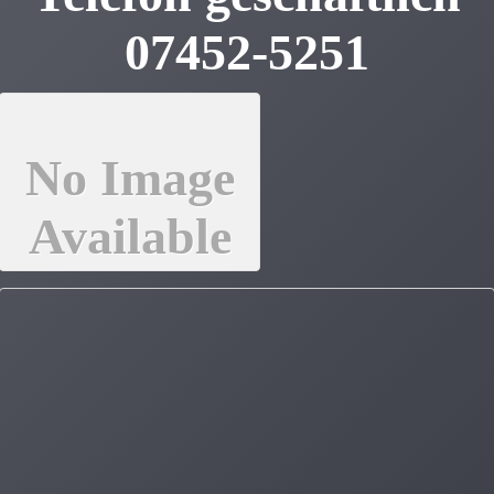
07452-5251
No Image
Available