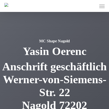
Skip
Men
to
main
content
MC Shape Nagold
Yasin
Oerenc
Anschrift geschäftlich
Werner-von-Siemens-
Str. 22
Nagold
72202