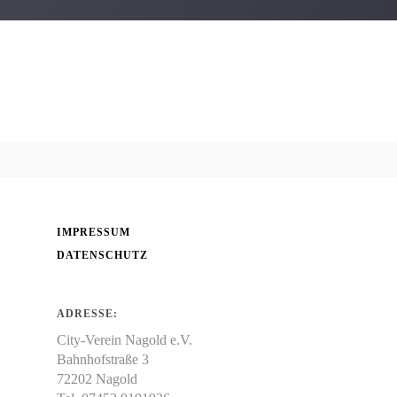
Werbering
Über uns
Einkaufen
Handwerker
Gewerbeverein e.V./ City-Verein e.V.
Freiberufler
Die Handwerker aus Nagold
Gastronomie
Freie Berufe in Nagold
Genuss
IMPRESSUM
DATENSCHUTZ
ADRESSE:
City-Verein Nagold e.V.
Bahnhofstraße 3
72202 Nagold