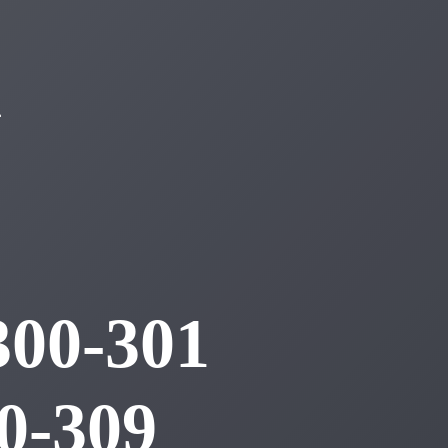
h
300-301
0-309