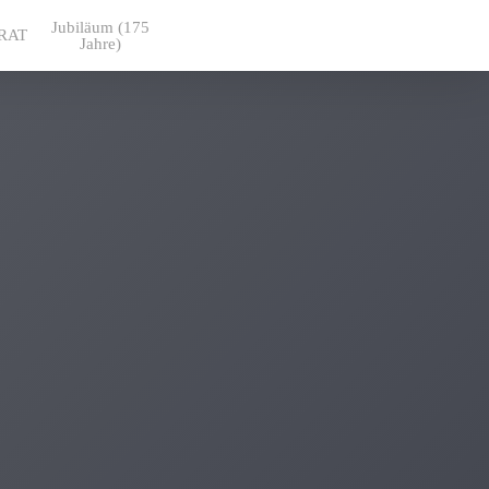
Jubiläum (175
RAT
Jahre)