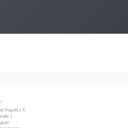
:
in Nagold e.V.
traße 3
gold