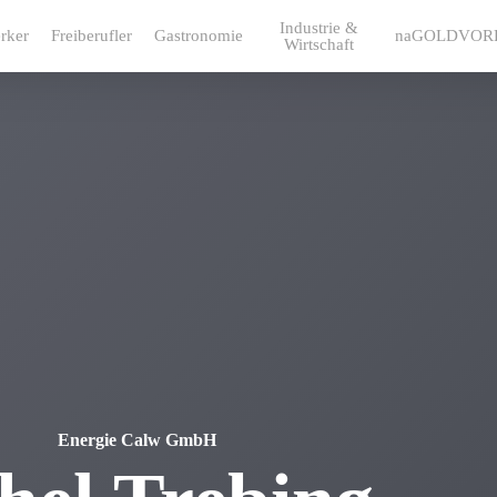
Industrie &
rker
Freiberufler
Gastronomie
naGOLDVOR
Wirtschaft
Energie Calw GmbH