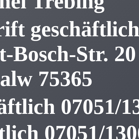
hel
Trebing
ift geschäftlic
-Bosch-Str. 20
alw
75365
äftlich
07051/1
tlich
07051/130