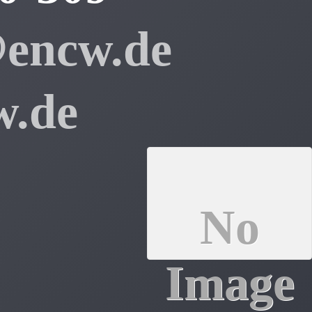
@encw.de
w.de
No
Image