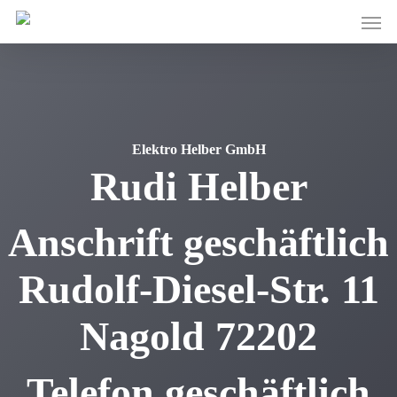
Skip
Men
to
main
content
Elektro Helber GmbH
Rudi
Helber
Anschrift geschäftlich
Rudolf-Diesel-Str. 11
Nagold
72202
Telefon geschäftlich