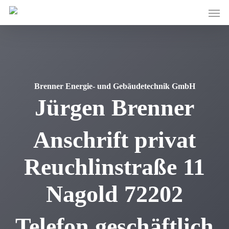
Skip
Men
to
main
content
Brenner Energie- und Gebäudetechnik GmbH
Jürgen
Brenner
Anschrift privat
Reuchlinstraße 11
Nagold
72202
Telefon geschäftlich