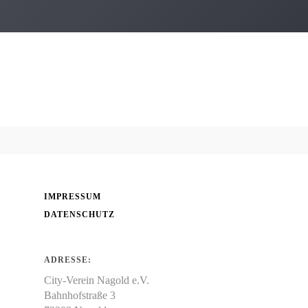
Werbering
Über uns
Einkaufen
Handwerker
Gewerbeverein e.V./ City-Verein e.V.
Freiberufler
Die Handwerker aus Nagold
Gastronomie
Freie Berufe in Nagold
Genuss
IMPRESSUM
DATENSCHUTZ
ADRESSE:
City-Verein Nagold e.V.
Bahnhofstraße 3