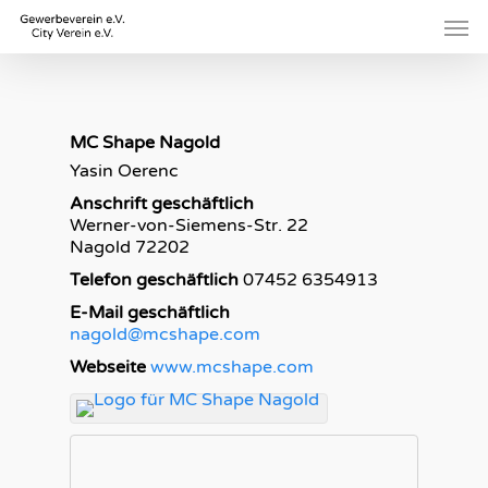
Skip
Men
to
main
content
MC Shape Nagold
Yasin
Oerenc
Anschrift geschäftlich
Werner-von-Siemens-Str. 22
Nagold
72202
Telefon geschäftlich
07452 6354913
E-Mail geschäftlich
nagold@mcshape.com
Webseite
www.mcshape.com