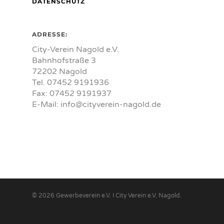
DATENSCHUTZ
ADRESSE:
City-Verein Nagold e.V.
Bahnhofstraße 3
72202 Nagold
Tel. 07452 9191936
Fax: 07452 9191937
E-Mail:
info@cityverein-nagold.de
© 2026 Gewerbeverein e.V. I City Verein e.V. Nagold.