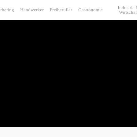
Industrie
rbering
Handwerker
Freiberufler
Gastronomie
Wirtschaf