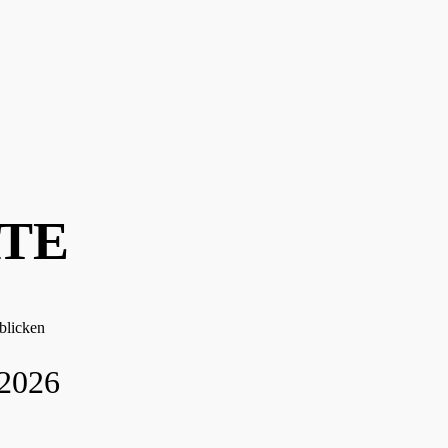
TICKETVORVERKAUF AB 12. OKTOBER 2026
TE
blicken
 2026