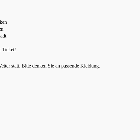
cken
en
tadt
r Ticket!
etter statt. Bitte denken Sie an passende Kleidung.
oldene Einblicke 12. November 