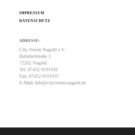
IMPRESSUM
DATENSCHUTZ
ADRESSE:
City-Verein Nagold e.V.
Bahnhofstraße 3
72202 Nagold
Tel. 07452 9191936
Fax: 07452 9191937
E-Mail:
info@cityverein-nagold.de