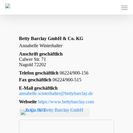
Skip
Men
to
main
content
Betty Barclay GmbH & Co. KG
Annabelle
Winterhalter
Anschrift geschäftlich
Calwer Str. 71
Nagold
72202
Telefon geschäftlich
06224/900-156
Fax geschäftlich
06224/900-515
E-Mail geschäftlich
annabelle.winterhalter@bettybarclay.de
Webseite
https://www.bettybarclay.com