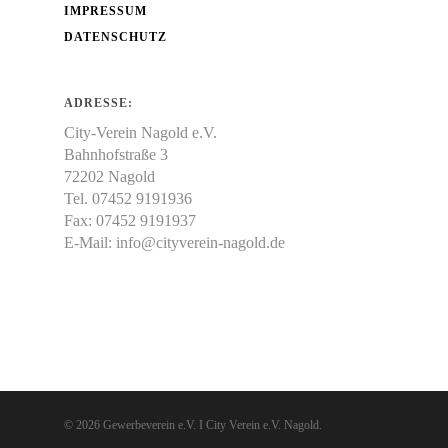
IMPRESSUM
DATENSCHUTZ
ADRESSE:
City-Verein Nagold e.V.
Bahnhofstraße 3
72202 Nagold
Tel. 07452 9191936
Fax: 07452 9191937
E-Mail:
info@cityverein-nagold.de
© 2026 Gewerbeverein e.V. I City Verein e.V. Nagold.