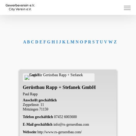
Skip
Men
to
main
content
A
B
C
D
E
F
G
H
I
J
K
L
M
N
O
P
R
S
T
U
V
W
Z
Gerüstbau Rapp + Stefanek GmbH
Paul
Rapp
Anschrift geschäftlich
Zeppelinstr. 11
Mötzingen
71159
Telefon geschäftlich
07452 6003600
E-Mail geschäftlich
info@rs-geruestbau.com
Webseite
http://www.rs-geruestbau.com/